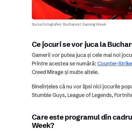
Sursa fotografiei: Bucharest Gaming Week
Ce jocuri se vor juca la Buch
Gamerii vor putea juca și cele mai noi joc
Printre acestea se numără:
Counter-Strike
Creed Mirage și multe altele.
Bineînțeles că nu vor lipsi nici jocurile 
Stumble Guys, League of Legends, Fortnite
Care este programul din cadr
Week?