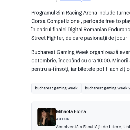
Programul Sim Racing Arena include turne
Corsa Competizione , perioade free to play,
în cadrul finalei Digital Romanian Enduranc
Street Fighter, de care pasionații de jocuri
Bucharest Gaming Week organizează evenim
octombrie, începând cu ora 10:00. Minorii 
pentru a-i însoți, iar biletele pot fi achiziț
bucharest gaming week
bucharest gaming week 
Mihaela Elena
AUTOR
Absolventă a Facultății de Litere, Un