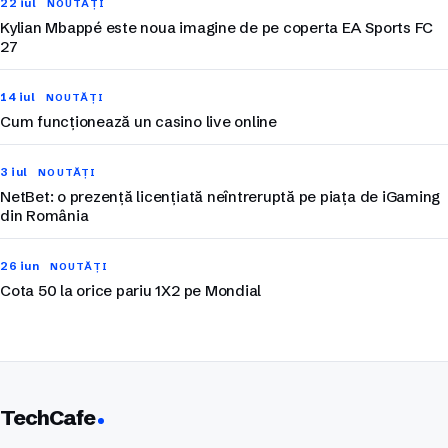
22 iul
NOUTĂȚI
Kylian Mbappé este noua imagine de pe coperta EA Sports FC
27
14 iul
NOUTĂȚI
Cum funcționează un casino live online
3 iul
NOUTĂȚI
NetBet: o prezență licențiată neîntreruptă pe piața de iGaming
din România
26 iun
NOUTĂȚI
Cota 50 la orice pariu 1X2 pe Mondial
TechCafe