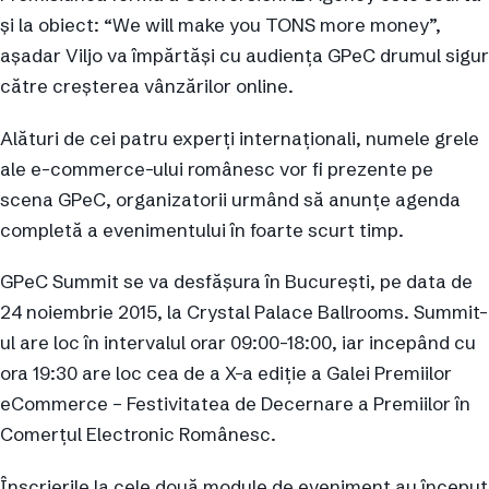
şi la obiect: “We will make you TONS more money”,
aşadar Viljo va împărtăşi cu audienţa GPeC drumul sigur
către creşterea vânzărilor online.
Alături de cei patru experţi internaţionali, numele grele
ale e-commerce-ului românesc vor fi prezente pe
scena GPeC, organizatorii urmând să anunţe agenda
completă a evenimentului în foarte scurt timp.
GPeC Summit se va desfăşura în Bucureşti, pe data de
24 noiembrie 2015, la Crystal Palace Ballrooms. Summit-
ul are loc în intervalul orar 09:00-18:00, iar incepând cu
ora 19:30 are loc cea de a X-a ediţie a Galei Premiilor
eCommerce – Festivitatea de Decernare a Premiilor în
Comerţul Electronic Românesc.
Înscrierile la cele două module de eveniment au început