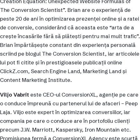
Creation Equation: Unexpected Website Formulas of
The Conversion Scientist”. Brian are o experienţă de
peste 20 de ani în optimizarea prezenţei online şi a ratei
de conversie, considerând că aceasta este “arta de a
creşte încasările fără să plăteşti pentru mai mult trafic”.
Brian împărtăşeşte constant din experienţa personală
scriind pe blogul The Conversion Scientist, iar articolele
lui pot fi citite şi în prestigioasele publicaţii online
ClickZ.com, Search Engine Land, Marketing Land şi
Content Marketing Institute.
Viljo Vabrit
este CEO-ul ConversionXL, agenţie pe care
o conduce împreună cu partenerul lui de afaceri – Peep
Laja. Viljo este expert în optimizarea conversiilor, iar
compania pe care o conduce are în portofoliu clienţi
precum J.W. Marriott, Kaspersky, Iron Mountain etc.
Promisiunea fermă a ConversionXL Agency este scurtă