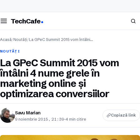
eschide meniul
Caută
TechCafe
Acasă
/
Noutăți
/
La GPeC Summit 2015 vom întâlni…
NOUTĂȚI
La GPeC Summit 2015 vom
întâlni 4 nume grele în
marketing online şi
optimizarea conversiilor
Savu Marian
Copiază link
9 noiembrie 2015, 21:39
·
4 min citire