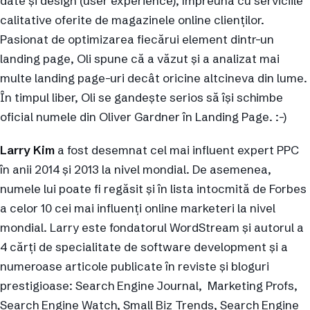
date şi design (user experience), împreună cu serviciile
calitative oferite de magazinele online clienţilor.
Pasionat de optimizarea fiecărui element dintr-un
landing page, Oli spune că a văzut şi a analizat mai
multe landing page-uri decât oricine altcineva din lume.
În timpul liber, Oli se gandeşte serios să îşi schimbe
oficial numele din Oliver Gardner în Landing Page. :-)
Larry Kim
a fost desemnat cel mai influent expert PPC
în anii 2014 şi 2013 la nivel mondial. De asemenea,
numele lui poate fi regăsit şi în lista intocmită de Forbes
a celor 10 cei mai influenţi online marketeri la nivel
mondial. Larry este fondatorul WordStream şi autorul a
4 cărţi de specialitate de software development şi a
numeroase articole publicate în reviste şi bloguri
prestigioase: Search Engine Journal, Marketing Profs,
Search Engine Watch, Small Biz Trends, Search Engine