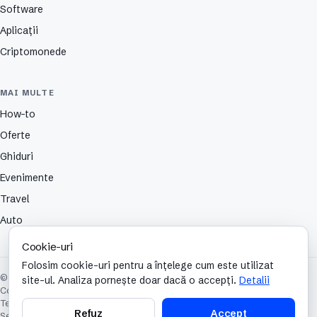
Software
Aplicații
Criptomonede
MAI MULTE
How-to
Oferte
Ghiduri
Evenimente
Travel
Auto
Cookie-uri
Folosim cookie-uri pentru a înțelege cum este utilizat
© 2026 TechCafe. Toate drepturile rezervate.
site-ul. Analiza pornește doar dacă o accepți.
Detalii
Contact
Despre
Partenerii nostri
Autori
Publicitate
Cookies
Confidențialitate
Termeni și condiții
Refuz
Accept
Setări cookie-uri