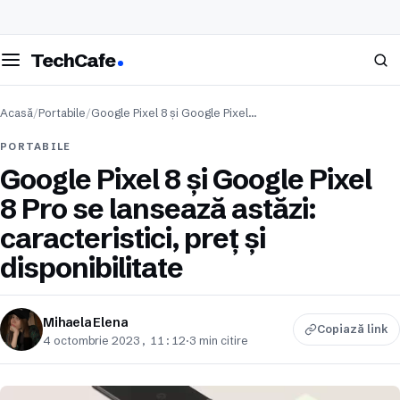
eschide meniul
Caută
TechCafe
Acasă
/
Portabile
/
Google Pixel 8 și Google Pixel…
PORTABILE
Google Pixel 8 și Google Pixel
8 Pro se lansează astăzi:
caracteristici, preț și
disponibilitate
Mihaela Elena
Copiază link
4 octombrie 2023, 11:12
·
3 min citire