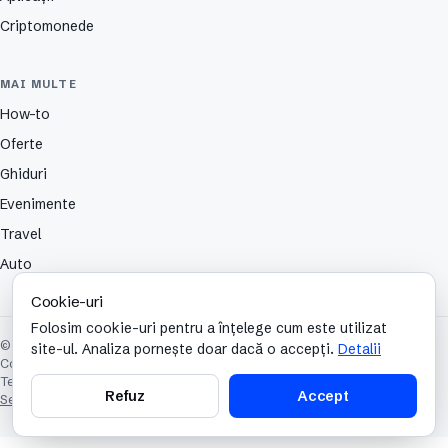
Criptomonede
MAI MULTE
How-to
Oferte
Ghiduri
Evenimente
Travel
Auto
Cookie-uri
Folosim cookie-uri pentru a înțelege cum este utilizat
© 2026 TechCafe. Toate drepturile rezervate.
site-ul. Analiza pornește doar dacă o accepți.
Detalii
Contact
Despre
Partenerii nostri
Autori
Publicitate
Cookies
Confidențialitate
Termeni și condiții
Refuz
Accept
Setări cookie-uri