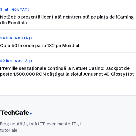
3 iul
NOUTĂȚI
NetBet: o prezență licențiată neîntreruptă pe piața de iGaming
din România
26 iun
NOUTĂȚI
Cota 50 la orice pariu 1X2 pe Mondial
10 iun
NOUTĂȚI
Premiile senzaționale continuă la NetBet Casino: Jackpot de
peste 1.500.000 RON câștigat la slotul Amusnet 40 Glossy Hot
TechCafe
Blog noutăți și știri IT, evenimente IT și
tutoriale