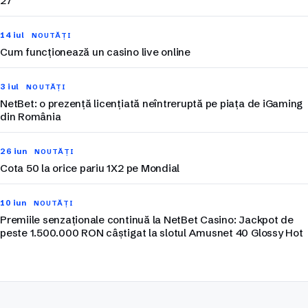
27
14 iul
NOUTĂȚI
Cum funcționează un casino live online
3 iul
NOUTĂȚI
NetBet: o prezență licențiată neîntreruptă pe piața de iGaming
din România
26 iun
NOUTĂȚI
Cota 50 la orice pariu 1X2 pe Mondial
10 iun
NOUTĂȚI
Premiile senzaționale continuă la NetBet Casino: Jackpot de
peste 1.500.000 RON câștigat la slotul Amusnet 40 Glossy Hot