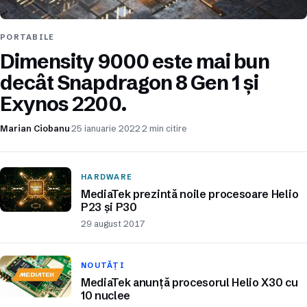
PORTABILE
Dimensity 9000 este mai bun
decât Snapdragon 8 Gen 1 și
Exynos 2200.
Marian Ciobanu
25 ianuarie 2022
2 min citire
HARDWARE
MediaTek prezintă noile procesoare Helio
P23 și P30
29 august 2017
NOUTĂȚI
MediaTek anunță procesorul Helio X30 cu
10 nuclee