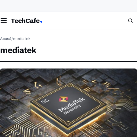
eschide meniul
Caută
TechCafe
Acasă
/
mediatek
mediatek