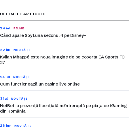
ULTIMELE ARTICOLE
24 iul
FILME
Când apare Soy Luna sezonul 4 pe Disney+
22 iul
NOUTĂȚI
Kylian Mbappé este noua imagine de pe coperta EA Sports FC
27
14 iul
NOUTĂȚI
Cum funcționează un casino live online
3 iul
NOUTĂȚI
NetBet: o prezență licențiată neîntreruptă pe piața de iGaming
din România
26 iun
NOUTĂȚI