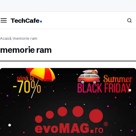
eschide meniul
Caută
TechCafe
Acasă
/
memorie ram
memorie ram