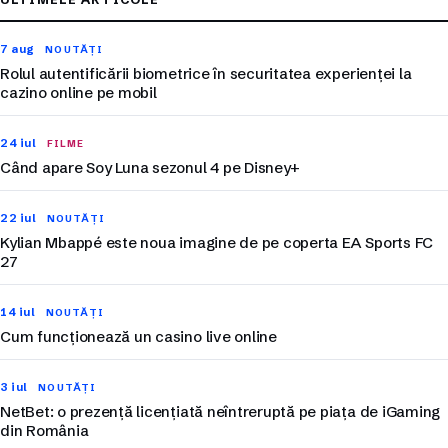
7 aug
NOUTĂȚI
Rolul autentificării biometrice în securitatea experienței la
cazino online pe mobil
24 iul
FILME
Când apare Soy Luna sezonul 4 pe Disney+
22 iul
NOUTĂȚI
Kylian Mbappé este noua imagine de pe coperta EA Sports FC
27
14 iul
NOUTĂȚI
Cum funcționează un casino live online
3 iul
NOUTĂȚI
NetBet: o prezență licențiată neîntreruptă pe piața de iGaming
din România