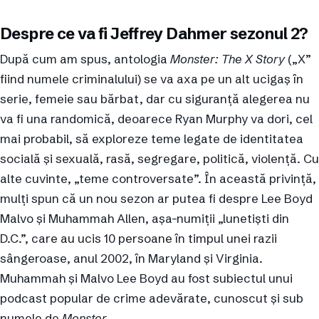
Despre ce va fi Jeffrey Dahmer sezonul 2?
După cum am spus, antologia
Monster: The X Story
(„X”
fiind numele criminalului) se va axa pe un alt ucigaș în
serie, femeie sau bărbat, dar cu siguranță alegerea nu
va fi una randomică, deoarece Ryan Murphy va dori, cel
mai probabil, să exploreze teme legate de identitatea
socială și sexuală, rasă, segregare, politică, violență. Cu
alte cuvinte, „teme controversate”. În această privință,
mulți spun că un nou sezon ar putea fi despre Lee Boyd
Malvo și Muhammah Allen, așa-numiții „lunetiști din
D.C.”, care au ucis 10 persoane în timpul unei razii
sângeroase, anul 2002, în Maryland și Virginia.
Muhammah și Malvo Lee Boyd au fost subiectul unui
podcast popular de crime adevărate, cunoscut și sub
numele de
Monster
.