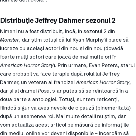
Distribuție Jeffrey Dahmer sezonul 2
Nimeni nu a fost distribuit, încă, în sezonul 2 din
Monster
, dar știm totuși că lui Ryan Murphy îi place să
lucreze cu aceiași actori din nou și din nou (dovadă
foarte mulți actori care joacă de mai multe ori în
American Horror Story
). Prin urmare, Evan Peters, starul
care probabil va face terapie după rolul lui Jeffrey
Dahmer, un veteran al francizei
American Horror Story
,
dar și al dramei
Pose
, s-ar putea să se reîntoarcă în a
doua parte a antologiei. Totuși, suntem reticenți,
fiindcă sigur va avea nevoie de o pauză (binemeritată)
după un asemenea rol. Mai multe detalii nu știm, dar
vom actualiza acest articol pe măsură ce informațiile
din mediul online vor deveni disponibile – încercăm să