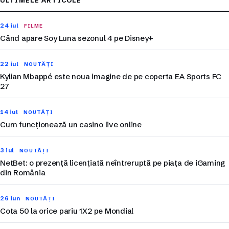
ULTIMELE ARTICOLE
24 iul
FILME
Când apare Soy Luna sezonul 4 pe Disney+
22 iul
NOUTĂȚI
Kylian Mbappé este noua imagine de pe coperta EA Sports FC
27
14 iul
NOUTĂȚI
Cum funcționează un casino live online
3 iul
NOUTĂȚI
NetBet: o prezență licențiată neîntreruptă pe piața de iGaming
din România
26 iun
NOUTĂȚI
Cota 50 la orice pariu 1X2 pe Mondial