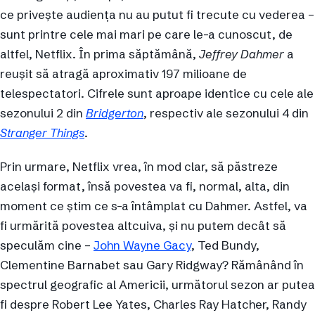
ce privește audiența nu au putut fi trecute cu vederea –
sunt printre cele mai mari pe care le-a cunoscut, de
altfel, Netflix. În prima săptămână,
Jeffrey Dahmer
a
reușit să atragă aproximativ 197 milioane de
telespectatori. Cifrele sunt aproape identice cu cele ale
sezonului 2 din
Bridgerton
, respectiv ale sezonului 4 din
Stranger Things
.
Prin urmare, Netflix vrea, în mod clar, să păstreze
același format, însă povestea va fi, normal, alta, din
moment ce știm ce s-a întâmplat cu Dahmer. Astfel, va
fi urmărită povestea altcuiva, și nu putem decât să
speculăm cine –
John Wayne Gacy
, Ted Bundy,
Clementine Barnabet sau Gary Ridgway? Rămânând în
spectrul geografic al Americii, următorul sezon ar putea
fi despre Robert Lee Yates, Charles Ray Hatcher, Randy