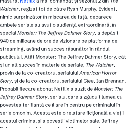
măsură,
Netflix
a mai comandat și sezonul 2 din
The
Watcher
, regizat tot de către Ryan Murphy. Evident,
nimic surprinzător în mișcarea de față, deoarece
ambele seriale au avut o audiență extraordinară, în
special
Monster: The Jeffrey Dahmer Story
, a depășit
940 de milioane de ore de vizionare pe platforma de
streaming, având un succes răsunător în rândul
publicului. Atât Monster: The Jeffrey Dahmer Story, cât
și un alt succes în materie de seriale,
The Watcher
,
provin de la co-creatorul serialului
American Horror
Story
, și de la co-creatorul serialului
Glee
, Ian Brennan.
Probabil fiecare abonat Netflix a auzit de
Monster: The
Jeffrey Dahmer Story
, serialul care a zguduit lumea cu
povestea terifiantă ce îl are în centru pe criminalul în
serie omonim. Acesta este o relatare ficțională a vieții
acestui criminal și a poveștii victimelor sale. Jeffrey