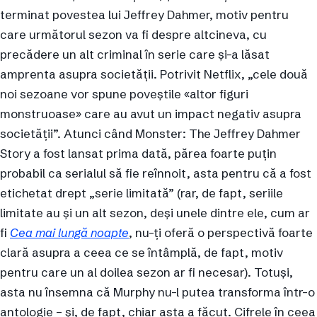
terminat povestea lui Jeffrey Dahmer, motiv pentru
care următorul sezon va fi despre altcineva, cu
precădere un alt criminal în serie care și-a lăsat
amprenta asupra societății. Potrivit Netflix, „cele două
noi sezoane vor spune poveștile «altor figuri
monstruoase» care au avut un impact negativ asupra
societății”. Atunci când Monster: The Jeffrey Dahmer
Story a fost lansat prima dată, părea foarte puțin
probabil ca serialul să fie reînnoit, asta pentru că a fost
etichetat drept „serie limitată” (rar, de fapt, seriile
limitate au și un alt sezon, deși unele dintre ele, cum ar
fi
Cea mai lungă noapte
, nu-ți oferă o perspectivă foarte
clară asupra a ceea ce se întâmplă, de fapt, motiv
pentru care un al doilea sezon ar fi necesar). Totuși,
asta nu însemna că Murphy nu-l putea transforma într-o
antologie – și, de fapt, chiar asta a făcut. Cifrele în ceea