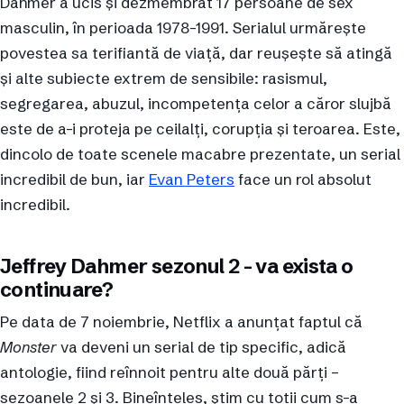
Dahmer a ucis și dezmembrat 17 persoane de sex
masculin, în perioada 1978-1991. Serialul urmărește
povestea sa terifiantă de viață, dar reușește să atingă
și alte subiecte extrem de sensibile: rasismul,
segregarea, abuzul, incompetența celor a căror slujbă
este de a-i proteja pe ceilalți, corupția și teroarea. Este,
dincolo de toate scenele macabre prezentate, un serial
incredibil de bun, iar
Evan Peters
face un rol absolut
incredibil.
Jeffrey Dahmer sezonul 2 – va exista o
continuare?
Pe data de 7 noiembrie, Netflix a anunțat faptul că
Monster
va deveni un serial de tip specific, adică
antologie, fiind reînnoit pentru alte două părți –
sezoanele 2 și 3. Bineînțeles, știm cu toții cum s-a