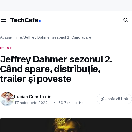
eschide meniul
Caută
TechCafe
Acasă
/
Filme
/
Jeffrey Dahmer sezonul 2. Când apare,…
FILME
Jeffrey Dahmer sezonul 2.
Când apare, distribuție,
trailer și poveste
Lucian Constantin
Copiază link
17 noiembrie 2022, 14:33
·
7 min citire