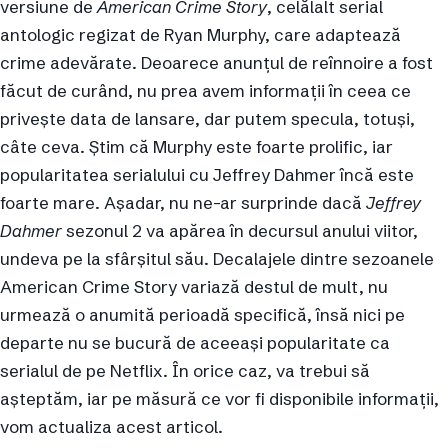
versiune de
American Crime Story
, celălalt serial
antologic regizat de Ryan Murphy, care adaptează
crime adevărate. Deoarece anunțul de reînnoire a fost
făcut de curând, nu prea avem informații în ceea ce
privește data de lansare, dar putem specula, totuși,
câte ceva. Știm că Murphy este foarte prolific, iar
popularitatea serialului cu Jeffrey Dahmer încă este
foarte mare. Așadar, nu ne-ar surprinde dacă
Jeffrey
Dahmer
sezonul 2 va apărea în decursul anului viitor,
undeva pe la sfârșitul său. Decalajele dintre sezoanele
American Crime Story variază destul de mult, nu
urmează o anumită perioadă specifică, însă nici pe
departe nu se bucură de aceeași popularitate ca
serialul de pe Netflix. În orice caz, va trebui să
așteptăm, iar pe măsură ce vor fi disponibile informații,
vom actualiza acest articol.