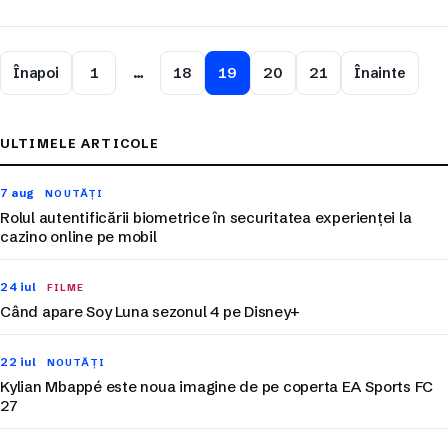
Înapoi
1
…
18
19
20
21
Înainte
ULTIMELE ARTICOLE
7 aug
NOUTĂȚI
Rolul autentificării biometrice în securitatea experienței la
cazino online pe mobil
24 iul
FILME
Când apare Soy Luna sezonul 4 pe Disney+
22 iul
NOUTĂȚI
Kylian Mbappé este noua imagine de pe coperta EA Sports FC
27