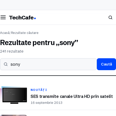
eschide meniul
Caută
TechCafe
Acasă
/
Rezultate căutare
Rezultate pentru „sony”
241 rezultate
Caută
Caută pe site
NOUTĂȚI
SES transmite canale Ultra HD prin satelit
16 septembrie 2013