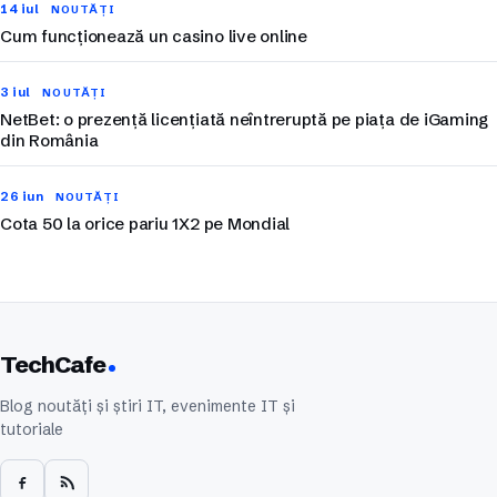
14 iul
NOUTĂȚI
Cum funcționează un casino live online
3 iul
NOUTĂȚI
NetBet: o prezență licențiată neîntreruptă pe piața de iGaming
din România
26 iun
NOUTĂȚI
Cota 50 la orice pariu 1X2 pe Mondial
TechCafe
Blog noutăți și știri IT, evenimente IT și
tutoriale