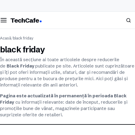
eschide meniul
Caută
TechCafe
Acasă
/
black friday
black friday
În această secțiune ai toate articolele despre reducerile
de
Black Friday
publicate pe site. Articolele sunt cuprinzătoare
și îți pot oferi informații utile, sfaturi, dar și recomandări de
produse pentru a te bucura de prețurile mici. Aici poți găsi și
informații relevante din anii anteriori.
Pagina este actualizată în permanență în perioada Black
Friday
cu informații relevante: date de început, reducerile și
promoțiile bune de vânat, magazinele participante sau
surprizele oferite de retaileri.