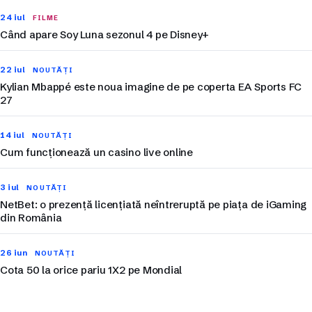
24 iul
FILME
Când apare Soy Luna sezonul 4 pe Disney+
22 iul
NOUTĂȚI
Kylian Mbappé este noua imagine de pe coperta EA Sports FC
27
14 iul
NOUTĂȚI
Cum funcționează un casino live online
3 iul
NOUTĂȚI
NetBet: o prezență licențiată neîntreruptă pe piața de iGaming
din România
26 iun
NOUTĂȚI
Cota 50 la orice pariu 1X2 pe Mondial