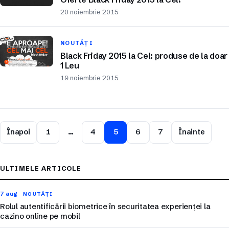
20 noiembrie 2015
NOUTĂȚI
Black Friday 2015 la Cel: produse de la doar
1 Leu
19 noiembrie 2015
Înapoi
1
…
4
5
6
7
Înainte
ULTIMELE ARTICOLE
7 aug
NOUTĂȚI
Rolul autentificării biometrice în securitatea experienței la
cazino online pe mobil