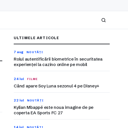
Caută
ULTIMELE ARTICOLE
7 aug
NOUTĂȚI
Rolul autentificării biometrice în securitatea
experienței la cazino online pe mobil
24 iul
FILME
Când apare Soy Luna sezonul 4 pe Disney+
22 iul
NOUTĂȚI
Kylian Mbappé este noua imagine de pe
coperta EA Sports FC 27
14 iul
NOUTĂȚI