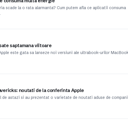
 ce consuma multa energie
ia scade la o rata alarmanta? Cum putem afla ce aplicatii consuma
…
nsate saptamana viitoare
Apple este gata sa lanseze noi versiuni ale ultrabook-urilor MacBoo
ericks: noutati de la conferinta Apple
ul de astazi si au prezentat o varietate de noutati aduse de compan