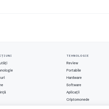
CȚIUNI
TEHNOLOGIE
utăți
Review
hnologie
Portabile
uri
Hardware
me
Software
ință
Aplicații
Criptomonede