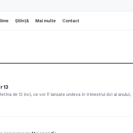
ilme
Știință
Mai multe
Contact
r 13
tina de 12 inci, ce vor fi lansate undeva in trimestrul doi al anului,