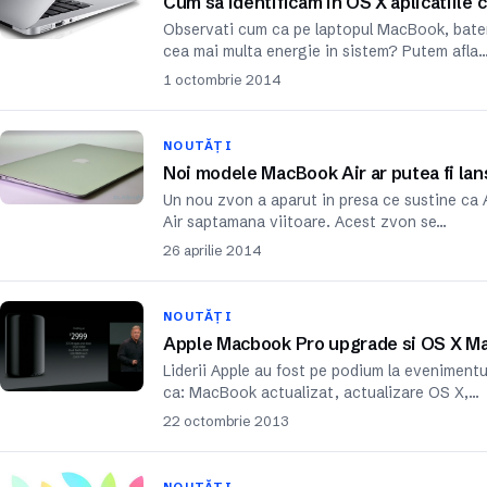
Cum sa identificam in OS X aplicatiile
Observati cum ca pe laptopul MacBook, bater
cea mai multa energie in sistem? Putem afla
1 octombrie 2014
NOUTĂȚI
Noi modele MacBook Air ar putea fi la
Un nou zvon a aparut in presa ce sustine ca 
Air saptamana viitoare. Acest zvon se…
26 aprilie 2014
NOUTĂȚI
Apple Macbook Pro upgrade si OS X Mav
Liderii Apple au fost pe podium la eveniment
ca: MacBook actualizat, actualizare OS X,…
22 octombrie 2013