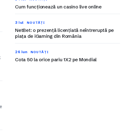
Cum funcționează un casino live online
3 iul
NOUTĂȚI
NetBet: o prezență licențiată neîntreruptă pe
piața de iGaming din România
26 iun
NOUTĂȚI
k
Cota 50 la orice pariu 1X2 pe Mondial
ie