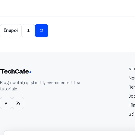
Înapoi
1
2
SE
TechCafe
No
Blog noutăți și știri IT, evenimente IT și
Te
tutoriale
Joc
Fil
Ști