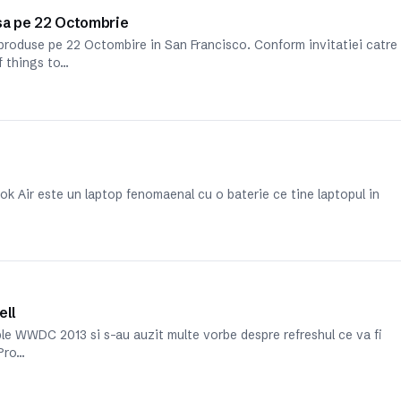
sa pe 22 Octombrie
i produse pe 22 Octombire in San Francisco. Conform invitatiei catre
f things to…
ok Air este un laptop fenomaenal cu o baterie ce tine laptopul in
ell
le WWDC 2013 si s-au auzit multe vorbe despre refreshul ce va fi
Pro…