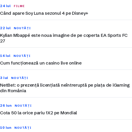
24 iul
FILME
Când apare Soy Luna sezonul 4 pe Disney+
22 iul
NOUTĂȚI
Kylian Mbappé este noua imagine de pe coperta EA Sports FC
27
14 iul
NOUTĂȚI
Cum funcționează un casino live online
3 iul
NOUTĂȚI
NetBet: o prezență licențiată neîntreruptă pe piața de iGaming
din România
26 iun
NOUTĂȚI
Cota 50 la orice pariu 1X2 pe Mondial
10 iun
NOUTĂȚI