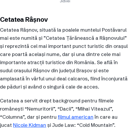
Jidvei
Cetatea Râșnov
Cetatea Râşnov, situată la poalele muntelui Postăvarul
mai este numită și ”Cetatea Țărănească a Râșnovului”
și reprezintă cel mai important punct turistic din oraşul
care poartă acelaşi nume, dar și una dintre cele mai
importante atracții turistice din România. Se află în
sudul orașului Râșnov din județul Brașov și este
amplasată în vârful unui deal calcaros, fiind înconjurată
de păduri și având o singură cale de acces.
Cetatea a servit drept background pentru filmele
românești “Nemuritorii”, “Dacii”, “Mihai Viteazul”,
“Columna”, dar și pentru
filmul american
în care au
jucat
Nicole Kidman
și Jude Law: “Cold Mountain”.