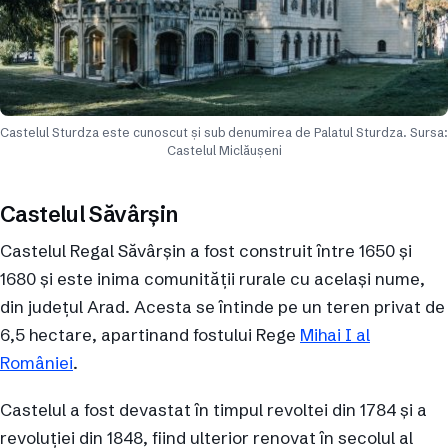
Castelul Sturdza este cunoscut și sub denumirea de Palatul Sturdza. Sursa:
Castelul Miclăușeni
Castelul Săvârșin
Castelul Regal Săvârșin a fost construit între 1650 și
1680 și este inima comunității rurale cu același nume,
din județul Arad. Acesta se întinde pe un teren privat de
6,5 hectare, apartinand fostului Rege
Mihai I al
României
.
Castelul a fost devastat în timpul revoltei din 1784 și a
revoluției din 1848, fiind ulterior renovat în secolul al