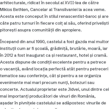
arhitecturale, ridicat în secolul al XVII-lea de către
Miklos Bethlen, Cancelar al Transilvaniei la acea veme.
Acesta este conceput în stilul renascentist-baroc și are
câte patru turnuri în fiecare colț al său, oferind priveliști
pitorești asupra comunității din apropiere.
Începand din anul 1990, castelul a fost gazda mai multor
instituții cum ar fi școală, grădiniță, brutărie, moară, iar
în 2012 a fost inaugurat ca și restaurant, hotel și cramă.
Acesta dispune de condiții excelente pentru a petrece
o vacanță, având locația perfectă atât pentru petreceri
tematice sau conferințe, cât și pentru a se organiza
evenimente mai mari precum nunți, botezuri sau
concerte. Actualul proprietar este Jidvei, unul dintre cei
mai importanți producători de vinuri din România,
așadar în pivnițele castelului se adăpostesc vinurile de