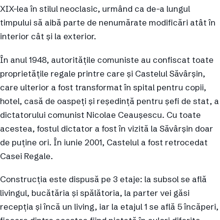
XIX-lea în stilul neoclasic, urmând ca de-a lungul
timpului să aibă parte de nenumărate modificări atât în
interior cât și la exterior.
În anul 1948, autoritățile comuniste au confiscat toate
proprietățile regale printre care și Castelul Săvârșin,
care ulterior a fost transformat în spital pentru copii,
hotel, casă de oaspeți și reședință pentru șefi de stat, a
dictatorului comunist Nicolae Ceaușescu. Cu toate
acestea, fostul dictator a fost în vizită la Săvârșin doar
de puține ori. În iunie 2001, Castelul a fost retrocedat
Casei Regale.
Construcția este dispusă pe 3 etaje: la subsol se află
livingul, bucătăria și spălătoria, la parter vei găsi
recepția și încă un living, iar la etajul 1 se află 5 încăperi,