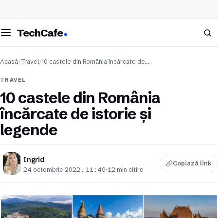
eschide meniul
Caută
TechCafe
Acasă
/
Travel
/
10 castele din România încărcate de…
TRAVEL
10 castele din România
încărcate de istorie și
legende
Ingrid
Copiază link
24 octombrie 2022, 11:49
·
12 min citire