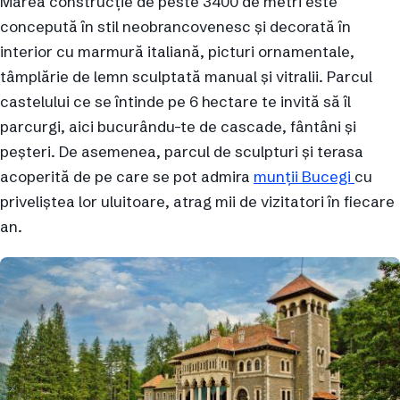
Marea construcție de peste 3400 de metri este
concepută în stil neobrancovenesc și decorată în
interior cu marmură italiană, picturi ornamentale,
tâmplărie de lemn sculptată manual și vitralii. Parcul
castelului ce se întinde pe 6 hectare te invită să îl
parcurgi, aici bucurându-te de cascade, fântâni și
peșteri. De asemenea, parcul de sculpturi și terasa
acoperită de pe care se pot admira
munții Bucegi
cu
priveliștea lor uluitoare, atrag mii de vizitatori în fiecare
an.