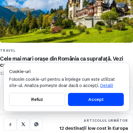
TRAVEL
Cele mai mari orașe din România ca suprafață. Vezi
care sunt acestea
Cookie-uri
12 august 2024
Folosim cookie-uri pentru a înțelege cum este utilizat
site-ul. Analiza pornește doar dacă o accepți.
Detalii
ARTICOLUL ANTERIOR
Refuz
Accept
Cum vor arăta jocurile de noroc în anul 2100?
ARTICOLUL URMĂTOR
12 destinații low cost în Europa