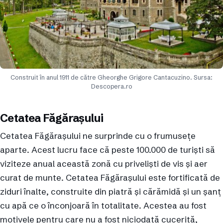
Construit în anul 1911 de către Gheorghe Grigore Cantacuzino. Sursa:
Descopera.ro
Cetatea Făgărașului
Cetatea Făgărașului ne surprinde cu o frumusețe
aparte. Acest lucru face că peste 100.000 de turiști să
viziteze anual această zonă cu priveliști de vis și aer
curat de munte. Cetatea Făgărașului este fortificată de
ziduri înalte, construite din piatră și cărămidă și un șanț
cu apă ce o înconjoară în totalitate. Acestea au fost
motivele pentru care nu a fost niciodată cucerită,