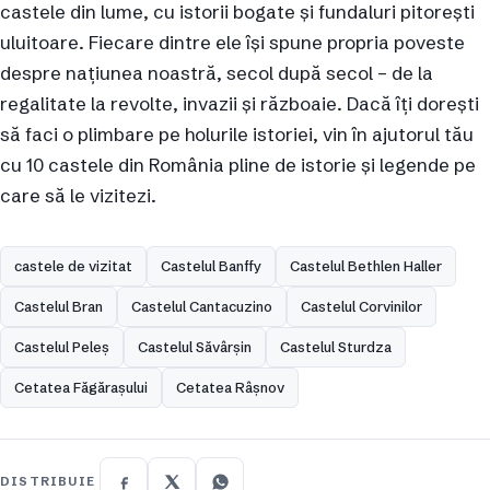
castele din lume, cu istorii bogate și fundaluri pitorești
uluitoare. Fiecare dintre ele își spune propria poveste
despre națiunea noastră, secol după secol – de la
regalitate la revolte, invazii și războaie. Dacă îți dorești
să faci o plimbare pe holurile istoriei, vin în ajutorul tău
cu 10 castele din România pline de istorie și legende pe
care să le vizitezi.
castele de vizitat
Castelul Banffy
Castelul Bethlen Haller
Castelul Bran
Castelul Cantacuzino
Castelul Corvinilor
Castelul Peleș
Castelul Săvârșin
Castelul Sturdza
Cetatea Făgărașului
Cetatea Râșnov
DISTRIBUIE