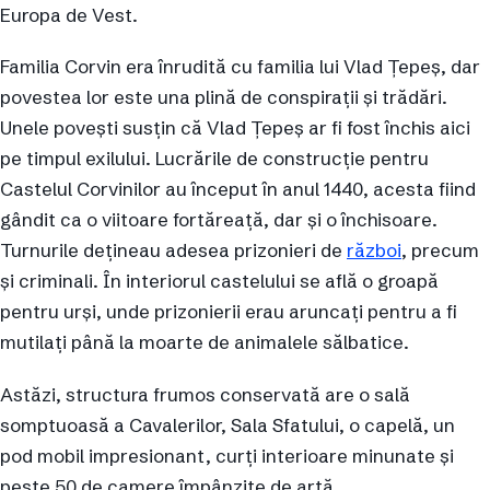
Europa de Vest.
Familia Corvin era înrudită cu familia lui Vlad Țepeș, dar
povestea lor este una plină de conspirații și trădări.
Unele povești susțin că Vlad Țepeș ar fi fost închis aici
pe timpul exilului. Lucrările de construcție pentru
Castelul Corvinilor au început în anul 1440, acesta fiind
gândit ca o viitoare fortăreață, dar și o închisoare.
Turnurile dețineau adesea prizonieri de
război
, precum
și criminali. În interiorul castelului se află o groapă
pentru urși, unde prizonierii erau aruncați pentru a fi
mutilați până la moarte de animalele sălbatice.
Astăzi, structura frumos conservată are o sală
somptuoasă a Cavalerilor, Sala Sfatului, o capelă, un
pod mobil impresionant, curți interioare minunate și
peste 50 de camere împânzite de artă.