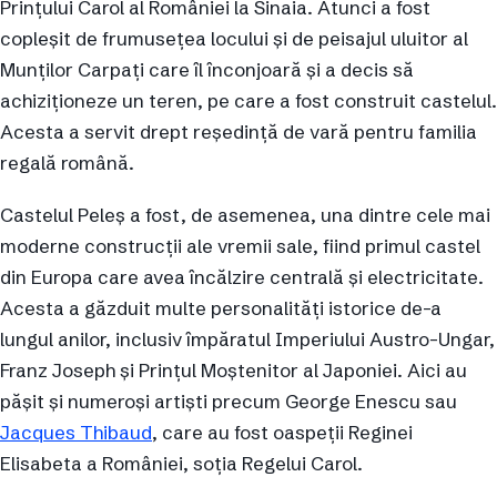
Prințului Carol al României la Sinaia. Atunci a fost
copleșit de frumusețea locului și de peisajul uluitor al
Munților Carpați care îl înconjoară și a decis să
achiziționeze un teren, pe care a fost construit castelul.
Acesta a servit drept reședință de vară pentru familia
regală română.
Castelul Peleș a fost, de asemenea, una dintre cele mai
moderne construcții ale vremii sale, fiind primul castel
din Europa care avea încălzire centrală și electricitate.
Acesta a găzduit multe personalități istorice de-a
lungul anilor, inclusiv împăratul Imperiului Austro-Ungar,
Franz Joseph și Prințul Moștenitor al Japoniei. Aici au
pășit și numeroși artiști precum George Enescu sau
Jacques Thibaud
, care au fost oaspeții Reginei
Elisabeta a României, soția Regelui Carol.