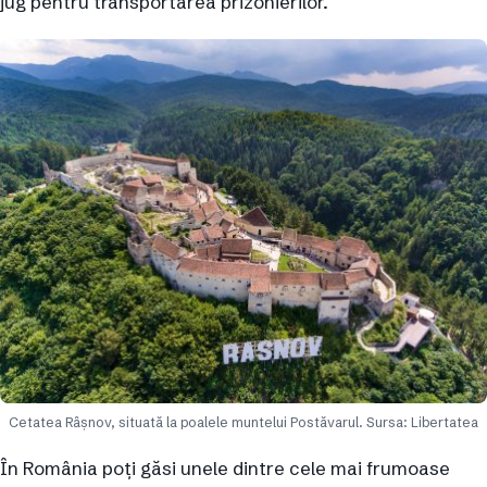
jug pentru transportarea prizonierilor.
Cetatea Râşnov, situată la poalele muntelui Postăvarul. Sursa: Libertatea
În România poți găsi unele dintre cele mai frumoase