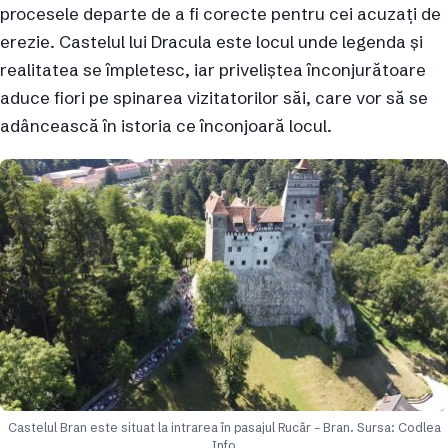
procesele departe de a fi corecte pentru cei acuzați de
erezie. Castelul lui Dracula este locul unde legenda și
realitatea se împletesc, iar priveliștea înconjurătoare
aduce fiori pe spinarea vizitatorilor săi, care vor să se
adâncească în istoria ce înconjoară locul.
Castelul Bran este situat la intrarea în pasajul Rucăr – Bran. Sursa: Codlea
Info