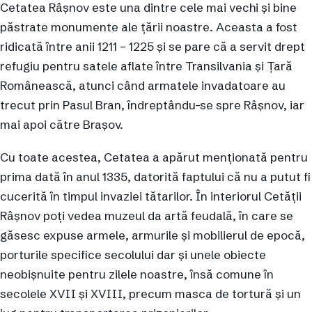
Cetatea Râșnov este una dintre cele mai vechi și bine
păstrate monumente ale țării noastre. Aceasta a fost
ridicată între anii 1211 – 1225 și se pare că a servit drept
refugiu pentru satele aflate între Transilvania și Țară
Românească, atunci când armatele invadatoare au
trecut prin Pasul Bran, îndreptându-se spre Râșnov, iar
mai apoi către Brașov.
Cu toate acestea, Cetatea a apărut menționată pentru
prima dată în anul 1335, datorită faptului că nu a putut fi
cucerită în timpul invaziei tătarilor. În interiorul Cetății
Râșnov poți vedea muzeul da artă feudală, în care se
găsesc expuse armele, armurile și mobilierul de epocă,
porturile specifice secolului dar și unele obiecte
neobișnuite pentru zilele noastre, însă comune în
secolele XVII și XVIII, precum masca de tortură și un