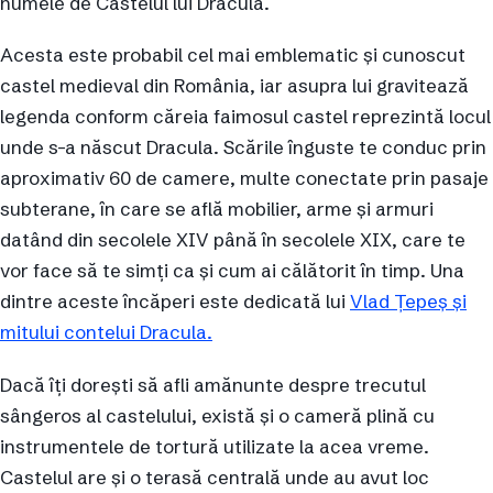
numele de Castelul lui Dracula.
Acesta este probabil cel mai emblematic și cunoscut
castel medieval din România, iar asupra lui gravitează
legenda conform căreia faimosul castel reprezintă locul
unde s-a născut Dracula. Scările înguste te conduc prin
aproximativ 60 de camere, multe conectate prin pasaje
subterane, în care se află mobilier, arme și armuri
datând din secolele XIV până în secolele XIX, care te
vor face să te simți ca și cum ai călătorit în timp. Una
dintre aceste încăperi este dedicată lui
Vlad Țepeș și
mitului contelui Dracula.
Dacă îți dorești să afli amănunte despre trecutul
sângeros al castelului, există și o cameră plină cu
instrumentele de tortură utilizate la acea vreme.
Castelul are și o terasă centrală unde au avut loc