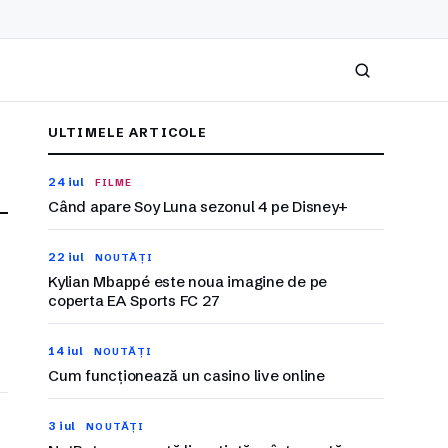
Caută
ULTIMELE ARTICOLE
24 iul
FILME
Când apare Soy Luna sezonul 4 pe Disney+
22 iul
NOUTĂȚI
Kylian Mbappé este noua imagine de pe
coperta EA Sports FC 27
14 iul
NOUTĂȚI
Cum funcționează un casino live online
3 iul
NOUTĂȚI