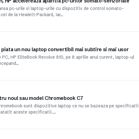
on, HP accelereaza aparitia pc-urilor somato-senzoriale
ansa pc-urile si laptop-urile cu dispozitiv de control somato-
cei de la Hewlett-Packard, iar…
piata un nou laptop convertibil mai subtire si mai usor
 PC, HP EliteBook Revolve 810, pe 8 aprilie anul curent, laptop-ul
 incepand…
tru noul sau model Chromebook C7
hromebook sunt dispozitive laptop ce nu se bazeaza pe specificatii
tatit aceste specificatii.…