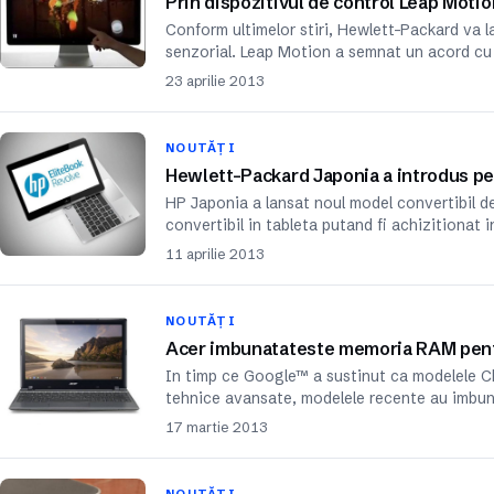
Prin dispozitivul de control Leap Moti
Conform ultimelor stiri, Hewlett-Packard va l
senzorial. Leap Motion a semnat un acord cu 
23 aprilie 2013
NOUTĂȚI
Hewlett-Packard Japonia a introdus pe 
HP Japonia a lansat noul model convertibil de
convertibil in tableta putand fi achizitionat
11 aprilie 2013
NOUTĂȚI
Acer imbunatateste memoria RAM pen
In timp ce Google™ a sustinut ca modelele C
tehnice avansate, modelele recente au imbuna
17 martie 2013