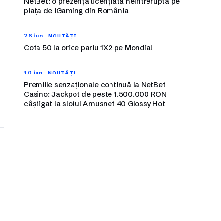
NetBet: o prezență licențiată neîntreruptă pe
piața de iGaming din România
26 iun
NOUTĂȚI
Cota 50 la orice pariu 1X2 pe Mondial
10 iun
NOUTĂȚI
Premiile senzaționale continuă la NetBet
Casino: Jackpot de peste 1.500.000 RON
câștigat la slotul Amusnet 40 Glossy Hot