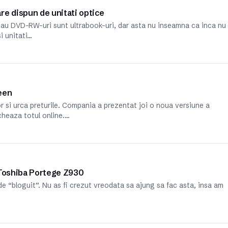
re dispun de unitati optice
 au DVD-RW-uri sunt ultrabook-uri, dar asta nu inseamna ca inca nu
i unitati…
een
r si urca preturile. Compania a prezentat joi o noua versiune a
cheaza totul online.…
 Toshiba Portege Z930
 “bloguit”. Nu as fi crezut vreodata sa ajung sa fac asta, insa am