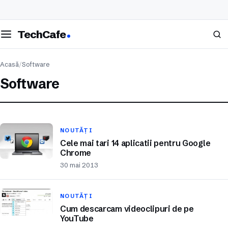
eschide meniul
Caută
TechCafe
Acasă
/
Software
Software
NOUTĂȚI
Cele mai tari 14 aplicatii pentru Google
Chrome
30 mai 2013
NOUTĂȚI
Cum descarcam videoclipuri de pe
YouTube