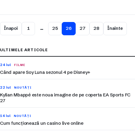
Înapoi
1
…
25
26
27
28
Înainte
ULTIMELE ARTICOLE
24 iul
FILME
Când apare Soy Luna sezonul 4 pe Disney+
22 iul
NOUTĂȚI
Kylian Mbappé este noua imagine de pe coperta EA Sports FC
27
14 iul
NOUTĂȚI
Cum funcționează un casino live online