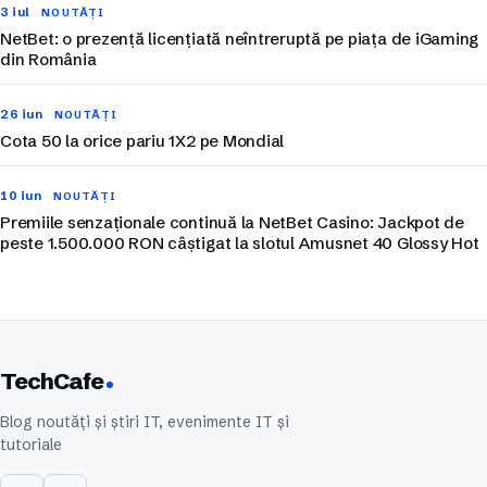
3 iul
NOUTĂȚI
NetBet: o prezență licențiată neîntreruptă pe piața de iGaming
din România
26 iun
NOUTĂȚI
Cota 50 la orice pariu 1X2 pe Mondial
10 iun
NOUTĂȚI
Premiile senzaționale continuă la NetBet Casino: Jackpot de
peste 1.500.000 RON câștigat la slotul Amusnet 40 Glossy Hot
TechCafe
Blog noutăți și știri IT, evenimente IT și
tutoriale