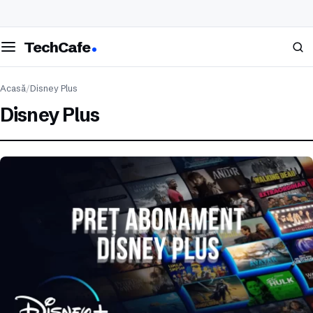
eschide meniul
Caută
TechCafe
Acasă
/
Disney Plus
Disney Plus