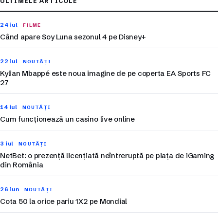
ULTIMELE ARTICOLE
24 iul
FILME
Când apare Soy Luna sezonul 4 pe Disney+
22 iul
NOUTĂȚI
Kylian Mbappé este noua imagine de pe coperta EA Sports FC
27
14 iul
NOUTĂȚI
Cum funcționează un casino live online
3 iul
NOUTĂȚI
NetBet: o prezență licențiată neîntreruptă pe piața de iGaming
din România
26 iun
NOUTĂȚI
Cota 50 la orice pariu 1X2 pe Mondial